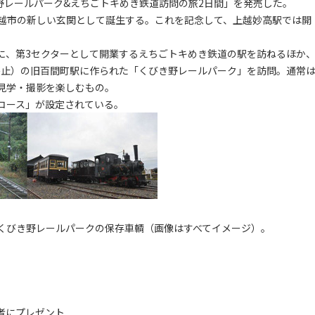
野レールパーク&えちごトキめき鉄道訪問の旅2日間」を発売した。
越市の新しい玄関として誕生する。これを記念して、上越妙高駅では開
、第3セクターとして開業するえちごトキめき鉄道の駅を訪ねるほか
5月廃止）の旧百間町駅に作られた「くびき野レールパーク」を訪問。通常
見学・撮影を楽しむもの。
コース」が設定されている。
くびき野レールパークの保存車輌（画像はすべてイメージ）。
者にプレゼント