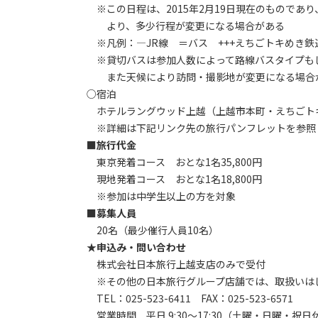
※この日程は、2015年2月19日現在のものであ
より、多少行程が変更になる場合がある
※凡例：―JR線 ＝バス +++えちごトキめき鉄
※貸切バスは参加人数によって路線バスタイプも
また天候により訪問・撮影地が変更になる場合
○宿泊
ホテルラングウッド上越（上越市本町・えちごト
※詳細は下記リンク先の旅行パンフレットを参照
■旅行代金
東京発着コース おとな1名35,800円
現地発着コース おとな1名18,800円
※参加は中学生以上の方を対象
■募集人員
20名（最少催行人員10名）
★申込み・問い合わせ
株式会社日本旅行上越支店のみで受付
※その他の日本旅行グループ店舗では、取扱いは
TEL：025-523-6411 FAX：025-523-6571
営業時間 平日 9:30～17:30（土曜・日曜・祝日