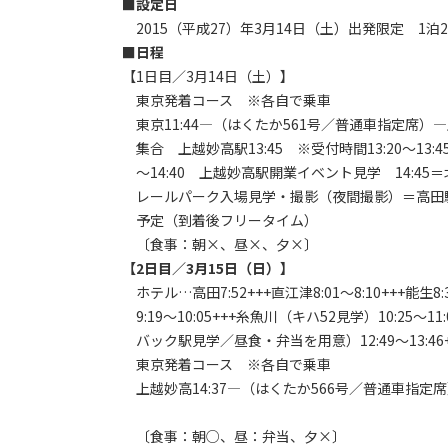
■設定日
2015（平成27）年3月14日（土）出発限定 1泊
■日程
【1日目／3月14日（土）】
東京発着コース ※各自で乗車
東京11:44―（はくたか561号／普通車指定席）―上
集合 上越妙高駅13:45 ※受付時間13:20～13:4
～14:40 上越妙高駅開業イベント見学 14:4
レールパーク入場見学・撮影（夜間撮影）＝高田駅付
予定（到着後フリータイム）
〔食事：朝×、昼×、夕×〕
【2日目／3月15日（日）】
ホテル…高田7:52+++直江津8:01～8:10+++能生8
9:19～10:05+++糸魚川（キハ52見学）10:25～11
バック駅見学／昼食・弁当を用意）12:49～13:46+
東京発着コース ※各自で乗車
上越妙高14:37―（はくたか566号／普通車指定席）
〔食事：朝○、昼：弁当、夕×〕