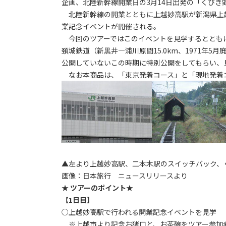
企画、北陸新幹線開業日の3月14日出発の「くびき
北陸新幹線の開業とともに上越妙高駅が新潟県上
業記念イベントが開催される。
今回のツアーではこのイベントを見学するとともに
頚城鉄道（新黒井―浦川原間15.0km、1971年
公開していないこの時期に特別公開をしてもらい、
なお本商品は、「東京発着コース」と「現地発着
▲左より上越妙高駅、二本木駅のスイッチバック、
画像：日本旅行 ニュースリリースより
★ ツアーのポイント★
【1日目】
○上越妙高駅で行われる開業記念イベントを見学
※上越市より記念お猪口と、お茶碗をツアー参加