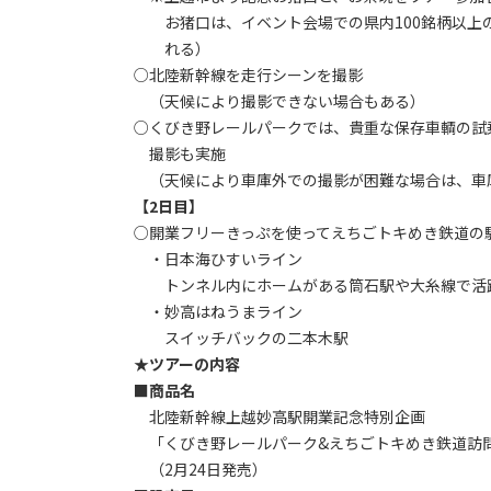
お猪口は、イベント会場での県内100銘柄以上
れる）
○北陸新幹線を走行シーンを撮影
（天候により撮影できない場合もある）
○くびき野レールパークでは、貴重な保存車輌の試
撮影も実施
（天候により車庫外での撮影が困難な場合は、車
【2日目】
○開業フリーきっぷを使ってえちごトキめき鉄道の
・日本海ひすいライン
トンネル内にホームがある筒石駅や大糸線で活躍
・妙高はねうまライン
スイッチバックの二本木駅
★ツアーの内容
■商品名
北陸新幹線上越妙高駅開業記念特別企画
「くびき野レールパーク&えちごトキめき鉄道訪問
（2月24日発売）