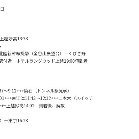
2日
越妙高13:38
5
5＝北陸新幹線撮影（金谷山展望台）＝くびき野
近 ホテルラングウッド上越19:00頃到着
:37～9:12+++筒石（トンネル駅見学）
:01+++直江津11:43～12:12+++二本木（スイッチ
++上越妙高14:02 到着後、解散
―東京16:28