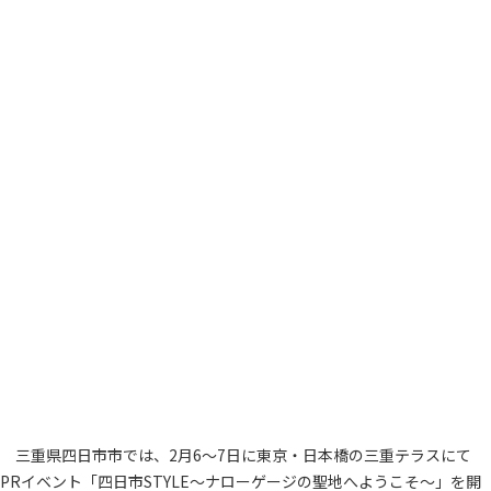
三重県四日市市では、2月6～7日に東京・日本橋の三重テラスにて
PRイベント「四日市STYLE～ナローゲージの聖地へようこそ～」を開