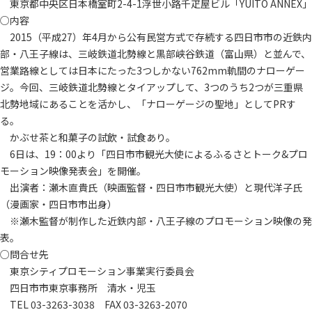
東京都中央区日本橋室町2-4-1浮世小路千疋屋ビル「YUITO ANNEX」
○内容
2015（平成27）年4月から公有民営方式で存続する四日市市の近鉄内
部・八王子線は、三岐鉄道北勢線と黒部峡谷鉄道（富山県）と並んで、
営業路線としては日本にたった3つしかない762mm軌間のナローゲー
ジ。今回、三岐鉄道北勢線とタイアップして、3つのうち2つが三重県
北勢地域にあることを活かし、「ナローゲージの聖地」としてPRす
る。
かぶせ茶と和菓子の試飲・試食あり。
6日は、19：00より「四日市市観光大使によるふるさとトーク&プロ
モーション映像発表会」を開催。
出演者：瀬木直貴氏（映画監督・四日市市観光大使）と現代洋子氏
（漫画家・四日市市出身）
※瀬木監督が制作した近鉄内部・八王子線のプロモーション映像の発
表。
○問合せ先
東京シティプロモーション事業実行委員会
四日市市東京事務所 清水・児玉
TEL 03-3263-3038 FAX 03-3263-2070