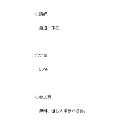
○講師
渡辺一策氏
○定員
50名
○参加費
無料、但し入館券が必要。