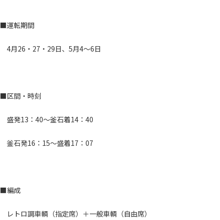
■運転期間
4月26・27・29日、5月4～6日
■区間・時刻
盛発13：40～釜石着14：40
釜石発16：15～盛着17：07
■編成
レトロ調車輌（指定席）＋一般車輌（自由席）