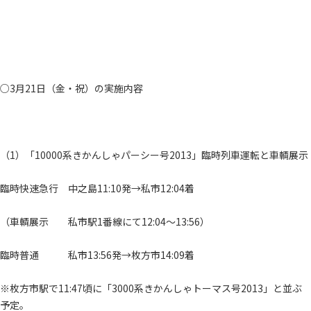
○3月21日（金・祝）の実施内容
（1）「10000系きかんしゃパーシー号2013」臨時列車運転と車輌展示
臨時快速急行 中之島11:10発→私市12:04着
（車輌展示 私市駅1番線にて12:04～13:56）
臨時普通 私市13:56発→枚方市14:09着
※枚方市駅で11:47頃に「3000系きかんしゃトーマス号2013」と並ぶ
予定。