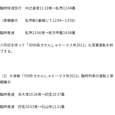
臨時快速急行 中之島発11:10発→私市12:04着
（車輌展示 私市駅1番線にて12:04～13:56）
臨時普通 私市13:56発→枚方市着14:09着
※同日を持って「3000系きかんしゃトーマス号2013」も営業運転を終
了する。
（2）大津線「700形きかんしゃトーマス号2013」臨時列車の運転と車
輌展示
臨時普通 浜大津10:26発→四宮10:37着
臨時普通 四宮10:53発→石山寺11:21着