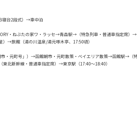
」B寝台2段式）→車中泊
ACTORY・ねぶたの家ワ・ラッセ→青森駅→（特急列車・普通車指定席）→
）→旅館（湯の川温泉/湯元啄木亭、17:50頃）
「朝市・元町号」）→函館朝市・元町散策・ベイエリア散策→函館駅→（
北新幹線・普通車指定席）→東京駅（17:40～18:40）