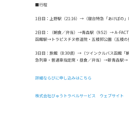
■行程
1日目：上野駅（21:16）→（寝台特急「あけぼの
2日目：（朝食／弁当）→青森駅（9:52）→ A-F
函館駅→トラピスチヌ修道院・五稜郭公園（五稜の星
3日目：旅館（8:30頃）→（ツインクルバス函館
急列車・普通車指定席・昼食／弁当）→新青森駅→（東
詳細ならびに申し込みはこちら
株式会社びゅうトラベルサービス ウェブサイト