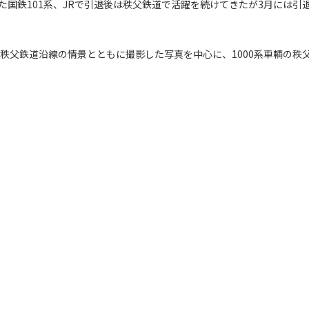
国鉄101系、JRで引退後は秩父鉄道で活躍を続けてきたが3月には引
秩父鉄道沿線の情景とともに撮影した写真を中心に、1000系車輌の秩