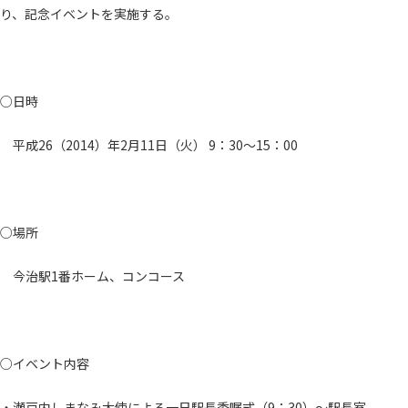
り、記念イベントを実施する。
○日時
平成26（2014）年2月11日（火） 9：30～15：00
○場所
今治駅1番ホーム、コンコース
○イベント内容
・瀬戸内しまなみ大使による一日駅長委嘱式（9：30）～駅長室