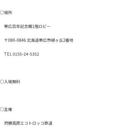
○場所
帯広百年記念館1階ロビー
〒080-0846 北海道帯広市緑ヶ丘2番地
TEL 0155-24-5352
○入場無料
○主催
狩勝高原エコトロッコ鉄道