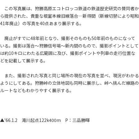
この写真展は、狩勝高原エコトロッコ鉄道の鉄道歴史研究の賛同者か
ら提供された、貴重な根室本線旧線落合―新得間（新線切替により昭和
41年廃止）の写真を40点あまり展示する。
廃止がすでに48年前となり、撮影そのものも50年前のものになって
いる。撮影は落合～狩勝信号場～新内間のもので、撮影ポイントとして
は約10キロにわたる広範囲に及び、撮影ポイントや列車の走行位置な
どを記載して展示する。
また、撮影された写真と同じ場所の現在の写真を並べ、現況がわかる
ようにしてある。狩勝峠の立体地図も同時に展示し、峠へ挑んだ線路の
ルートなどもわかりやすく展示する。
▲’66.1.2 滝川起点122k400m P：三品勝暉