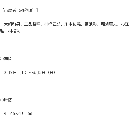
【出展者（敬称略）】
大崎和男、三品勝暉、村樫四郎、川本紘義、菊池彰、堀越庸夫、杉江
弘、村松功
○期間
2月8日（土）～3月2日（日）
○時間
9：00～17：00