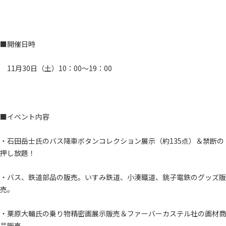
■開催日時
11月30日（土）10：00～19：00
■イベント内容
・石田岳士氏のバス降車ボタンコレクション展示（約135点）＆禁断の
押し放題！
・バス、鉄道部品の販売。いすみ鉄道、小湊鐵道、銚子電鉄のグッズ販
売。
・栗原大輔氏の乗り物精密画展示販売＆ファーバーカステル社の画材商
品販売