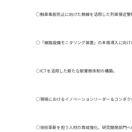
○触車事故防止に向けた無線を活用した列車接近警
○「線路設備モニタリング装置」の本格導入に向け
○ICTを活用した新たな駅業務体制の構築。
○現場におけるイノベーションリーダー＆コンダク
○技術革新を担う人材の育成強化、研究開発部門へ