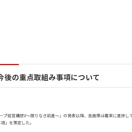
 今後の重点取組み事項について
ープ経営構想V～限りなき前進～」の発表以降、各施策は着実に進捗し
事項」を策定した。