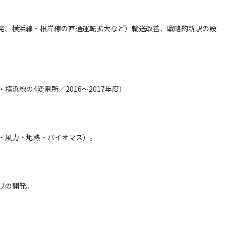
発、横浜線・根岸線の直通運転拡大など）輸送改善、戦略的新駅の設
浜線の4変電所／2016～2017年度）
・風力・地熱・バイオマス）。
リの開発。