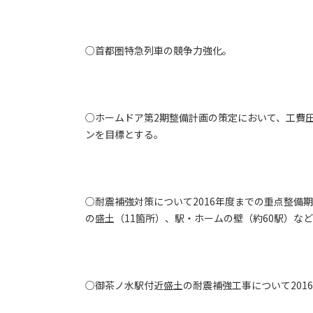
○首都圏特急列車の競争力強化。
○ホームドア第2期整備計画の策定において、工費
ンを目標とする。
○耐震補強対策について2016年度までの重点整備期
の盛土（11箇所）、駅・ホームの壁（約60駅）など
○御茶ノ水駅付近盛土の耐震補強工事について201