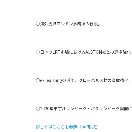
○海外拠点ロンドン事務所の新設。
○日本のLRT市場におけるALSTOM社との連携強
○e-Learningの活用、グローバル人材の育成強
○2020年東京オリンピック・パラリンピック開催
詳しくはこちらを参照（pdf形式）