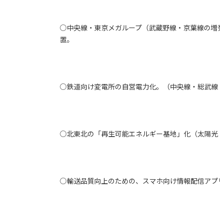
○中央線・東京メガループ（武蔵野線・京葉線の増
置。
○鉄道向け変電所の自営電力化。（中央線・総武線・横
○北東北の「再生可能エネルギー基地」化（太陽光
○輸送品質向上のための、スマホ向け情報配信アプ