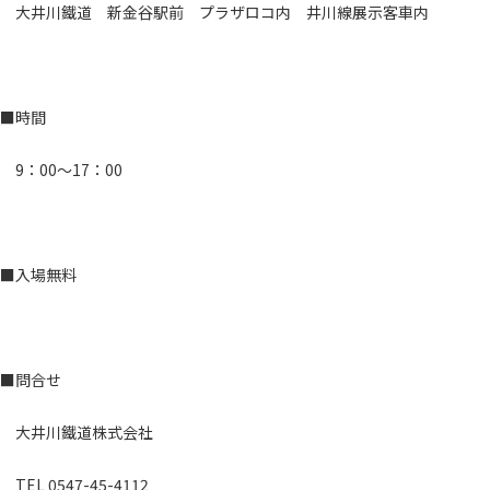
大井川鐵道 新金谷駅前 プラザロコ内 井川線展示客車内
■時間
9：00～17：00
■入場無料
■問合せ
大井川鐵道株式会社
TEL 0547-45-4112