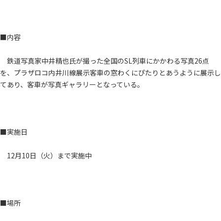
■内容
鉄道写真家中井精也氏が撮った全国のSL列車にかかわる写真26点
を、プラザロコ内井川線展示客車の窓わくにぴたりとあうように展示し
てあり、客車が写真ギャラリーとなっている。
■実施日
12月10日（火）まで実施中
■場所