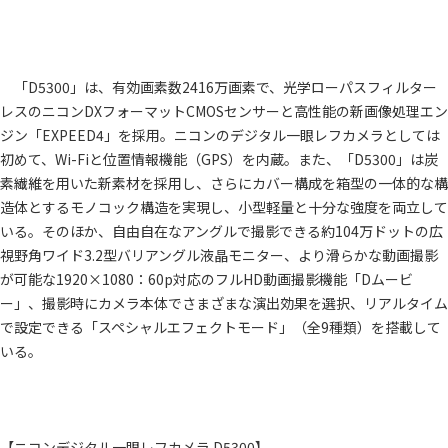
「D5300」は、有効画素数2416万画素で、光学ローパスフィルター
レスのニコンDXフォーマットCMOSセンサーと高性能の新画像処理エン
ジン「EXPEED4」を採用。ニコンのデジタル一眼レフカメラとしては
初めて、Wi-Fiと位置情報機能（GPS）を内蔵。また、「D5300」は炭
素繊維を用いた新素材を採用し、さらにカバー構成を箱型の一体的な構
造体とするモノコック構造を実現し、小型軽量と十分な強度を両立して
いる。そのほか、自由自在なアングルで撮影できる約104万ドットの広
視野角ワイド3.2型バリアングル液晶モニター、より滑らかな動画撮影
が可能な1920×1080：60p対応のフルHD動画撮影機能「Dムービ
ー」、撮影時にカメラ本体でさまざまな演出効果を選択、リアルタイム
で設定できる「スペシャルエフェクトモード」（全9種類）を搭載して
いる。
【ニコンデジタル一眼レフカメラ D5300】