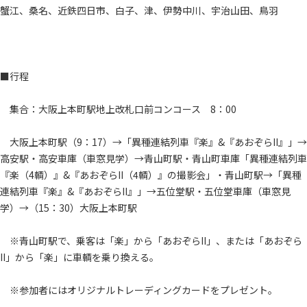
蟹江、桑名、近鉄四日市、白子、津、伊勢中川、宇治山田、鳥羽
■行程
集合：大阪上本町駅地上改札口前コンコース 8：00
大阪上本町駅（9：17）→「異種連結列車『楽』&『あおぞらII』」→
高安駅・高安車庫（車窓見学）→青山町駅・青山町車庫「異種連結列車
『楽（4輌）』&『あおぞらII（4輌）』の撮影会」・青山町駅→「異種
連結列車『楽』&『あおぞらII』」→五位堂駅・五位堂車庫（車窓見
学）→（15：30）大阪上本町駅
※青山町駅で、乗客は「楽」から「あおぞらII」、または「あおぞら
II」から「楽」に車輌を乗り換える。
※参加者にはオリジナルトレーディングカードをプレゼント。