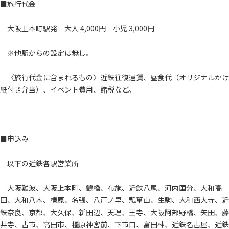
■旅行代金
大阪上本町駅発 大人 4,000円 小児 3,000円
※他駅からの設定は無し。
〈旅行代金に含まれるもの〉近鉄往復運賃、昼食代（オリジナルかけ
紙付き弁当）、イベント費用、諸税など。
■申込み
以下の近鉄各駅営業所
大阪難波、大阪上本町、鶴橋、布施、近鉄八尾、河内国分、大和高
田、大和八木、榛原、名張、八戸ノ里、瓢箪山、生駒、大和西大寺、近
鉄奈良、京都、大久保、新田辺、天理、王寺、大阪阿部野橋、矢田、藤
井寺、古市、高田市、橿原神宮前、下市口、富田林、近鉄名古屋、近鉄