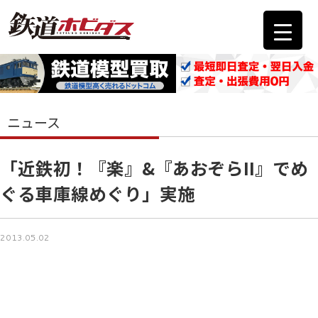
ニュース
「近鉄初！『楽』&『あおぞらII』でめ
ぐる車庫線めぐり」実施
2013.05.02