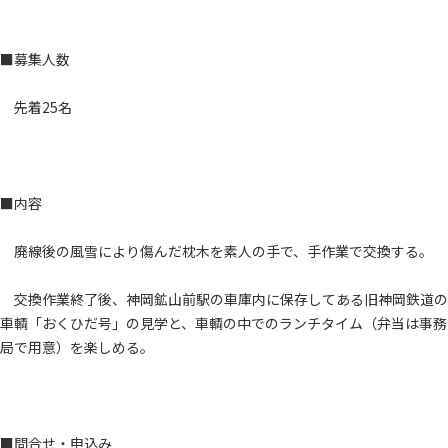
■募集人数
先着25名
■内容
廃線後の風雪により傷んだ枕木を素人の手で、手作業で交換する。
交換作業終了後、神岡鉱山前駅の車庫内に保存してある旧神岡鉄道の
車輌「おくひだ号」の見学と、車輌の中でのランチタイム（弁当は事務
局で用意）を楽しめる。
■問合せ・申込み