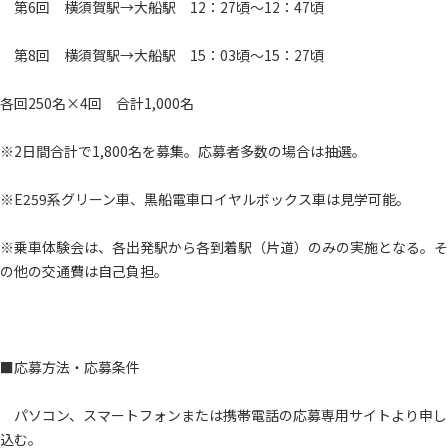
第6回 横須賀駅→大船駅 12：27頃～12：47頃
第8回 横須賀駅→大船駅 15：03頃～15：27頃
各回250名×4回 合計1,000名
※2日間合計で1,800名を募集。応募者多数の場合は抽選。
※E259系グリーン車、黒船電車ロイヤルボックス車は見学可能。
※乗車体験会は、各出発駅から各到着駅（片道）のみの実施となる。そ
の他の交通費は自己負担。
■応募方法・応募条件
パソコン、スマートフォンまたは携帯電話の応募専用サイトより申し
込む。