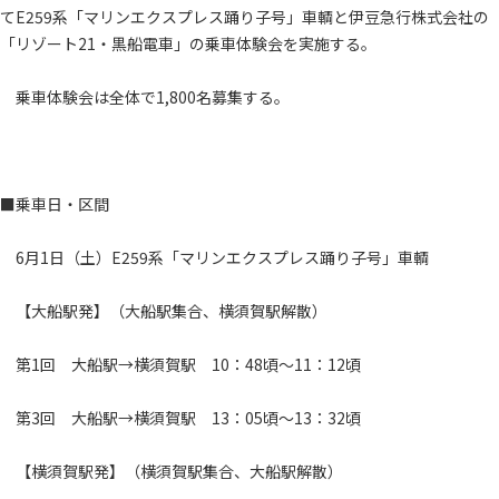
てE259系「マリンエクスプレス踊り子号」車輌と伊豆急行株式会社の
「リゾート21・黒船電車」の乗車体験会を実施する。
乗車体験会は全体で1,800名募集する。
■乗車日・区間
6月1日（土）E259系「マリンエクスプレス踊り子号」車輌
【大船駅発】（大船駅集合、横須賀駅解散）
第1回 大船駅→横須賀駅 10：48頃～11：12頃
第3回 大船駅→横須賀駅 13：05頃～13：32頃
【横須賀駅発】（横須賀駅集合、大船駅解散）