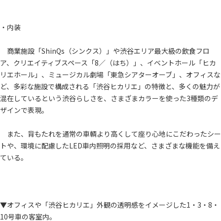
・内装
商業施設「ShinQs（シンクス）」や渋谷エリア最大級の飲食フロ
ア、クリエイティブスペース「8／（はち）」、イベントホール「ヒカ
リエホール」、ミュージカル劇場「東急シアターオーブ」、オフィスな
ど、多彩な施設で構成される「渋谷ヒカリエ」の特徴と、多くの魅力が
混在しているという渋谷らしさを、さまざまカラーを使った3種類のデ
ザインで表現。
また、背もたれを通常の車輌より高くして座り心地にこだわったシー
トや、環境に配慮したLED車内照明の採用など、さまざまな機能を備え
ている。
▼オフィスや「渋谷ヒカリエ」外観の透明感をイメージした1・3・8・
10号車の客室内。