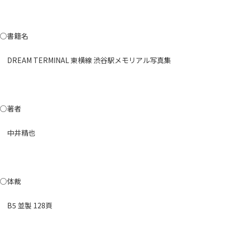
○書籍名
DREAM TERMINAL 東横線 渋谷駅メモリアル写真集
○著者
中井精也
○体裁
B5 並製 128頁