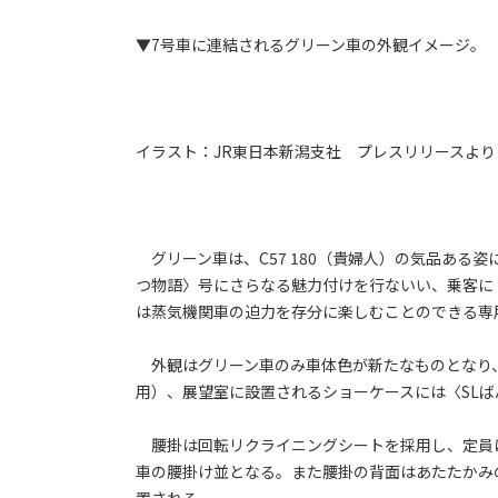
▼7号車に連結されるグリーン車の外観イメージ。
イラスト：JR東日本新潟支社 プレスリリースより
グリーン車は、C57 180（貴婦人）の気品ある
つ物語〉号にさらなる魅力付けを行ないい、乗客に
は蒸気機関車の迫力を存分に楽しむことのできる専
外観はグリーン車のみ車体色が新たなものとなり
用）、展望室に設置されるショーケースには〈SL
腰掛は回転リクライニングシートを採用し、定員は
車の腰掛け並となる。また腰掛の背面はあたたかみ