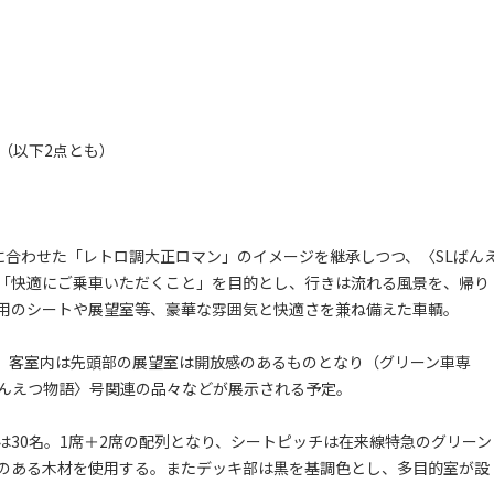
（以下2点とも）
姿に合わせた「レトロ調大正ロマン」のイメージを継承しつつ、〈SLばん
「快適にご乗車いただくこと」を目的とし、行きは流れる風景を、帰り
用のシートや展望室等、豪華な雰囲気と快適さを兼ね備えた車輌。
、客室内は先頭部の展望室は開放感のあるものとなり（グリーン車専
ばんえつ物語〉号関連の品々などが展示される予定。
30名。1席＋2席の配列となり、シートピッチは在来線特急のグリーン
のある木材を使用する。またデッキ部は黒を基調色とし、多目的室が設