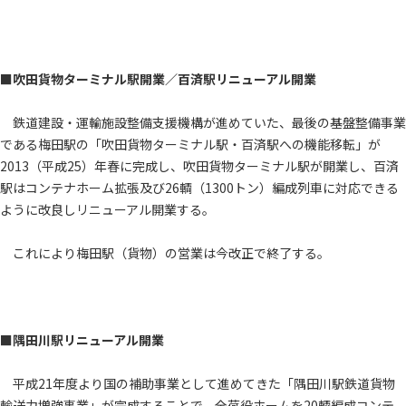
■吹田貨物ターミナル駅開業／百済駅リニューアル開業
鉄道建設・運輸施設整備支援機構が進めていた、最後の基盤整備事業
である梅田駅の「吹田貨物ターミナル駅・百済駅への機能移転」が
2013（平成25）年春に完成し、吹田貨物ターミナル駅が開業し、百済
駅はコンテナホーム拡張及び26輌（1300トン）編成列車に対応できる
ように改良しリニューアル開業する。
これにより梅田駅（貨物）の営業は今改正で終了する。
■隅田川駅リニューアル開業
平成21年度より国の補助事業として進めてきた「隅田川駅鉄道貨物
輸送力増強事業」が完成することで、全荷役ホームを20輌編成コンテ