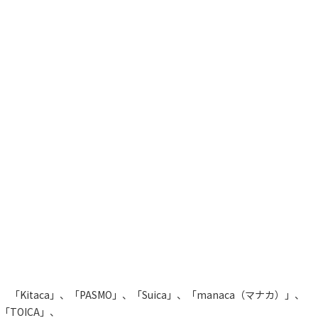
「Kitaca」、「PASMO」、「Suica」、「manaca（マナカ）」、
「TOICA」、