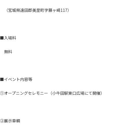
（宮城県遠田郡美里町字藤ヶ崎117）
■入場料
無料
■イベント内容等
①オープニングセレモニー（小牛田駅東口広場にて開催）
②展示車輌