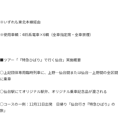
※いずれも東北本線経由
※使用車輌：485系電車×6輌（全車指定席・全車禁煙）
■ツアー「『特急ひばり』で行く仙台」実施概要
○上記団体専用臨時列車に、上野―仙台間または仙台―上野間の全区間
に乗車
○仙台駅にてオリジナル駅弁、オリジナル乗車記念品が渡される
○コースの一例：12月11日出発 日帰り「仙台行き『特急ひばり』の
旅」