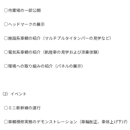
○作業場の一部公開
○ヘッドマークの展示
○施設系車輌の紹介（マルチプルタイタンパーの見学など）
○電気系車輌の紹介（軌陸車の見学および添乗体験）
○環境への取り組みの紹介（パネルの展示）
（2）イベント
○ミニ新幹線の運行
○車輌検修実務のデモンストレーション（車輪削正、車体上げ下げ）