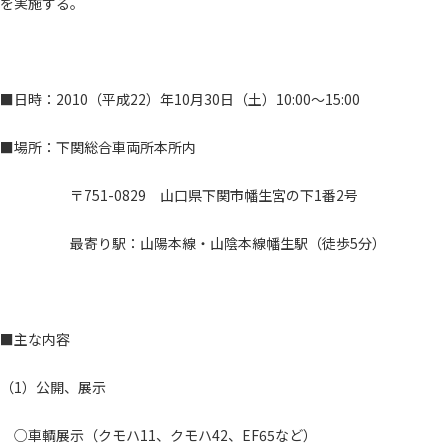
を実施する。
■日時：2010（平成22）年10月30日（土）10:00～15:00
■場所：下関総合車両所本所内
〒751-0829 山口県下関市幡生宮の下1番2号
最寄り駅：山陽本線・山陰本線幡生駅（徒歩5分）
■主な内容
（1）公開、展示
○車輌展示（クモハ11、クモハ42、EF65など）