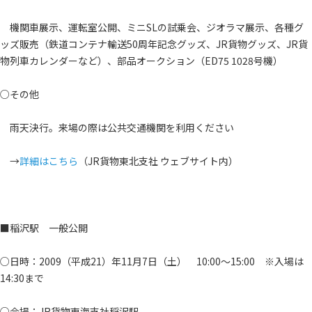
機関車展示、運転室公開、ミニSLの試乗会、ジオラマ展示、各種グ
ッズ販売（鉄道コンテナ輸送50周年記念グッズ、JR貨物グッズ、JR貨
物列車カレンダーなど）、部品オークション（ED75 1028号機）
○その他
雨天決行。来場の際は公共交通機関を利用ください
→
詳細はこちら
（JR貨物東北支社 ウェブサイト内）
■稲沢駅 一般公開
○日時：2009（平成21）年11月7日（土） 10:00～15:00 ※入場は
14:30まで
○会場：JR貨物東海支社稲沢駅