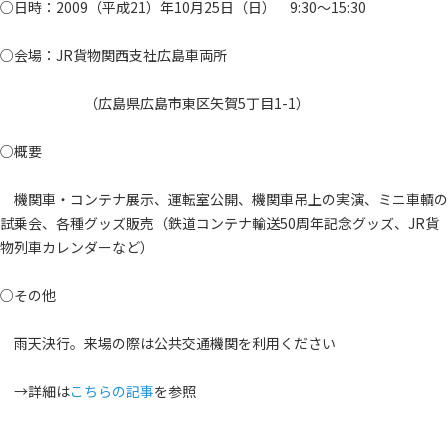
○日時：2009（平成21）年10月25日（日） 9:30～15:30
○会場：JR貨物関西支社広島車両所
（広島県広島市東区矢賀5丁目1-1）
○概要
機関車・コンテナ展示、運転室公開、機関車吊上の実演、ミニ車輌の
試乗会、各種グッズ販売（鉄道コンテナ輸送50周年記念グッズ、JR貨
物列車カレンダーなど）
○その他
雨天決行。来場の際は公共交通機関を利用ください
→詳細は
こちらの記事
を参照