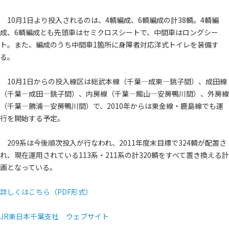
10月1日より投入されるのは、4輌編成、6輌編成の計38輌。4輌編
成、6輌編成とも先頭車はセミクロスシートで、中間車はロングシー
ト。また、編成のうち中間車1箇所に身障者対応洋式トイレを装備す
る。
10月1日からの投入線区は総武本線（千葉―成東―銚子間）、成田線
（千葉―成田―銚子間）、内房線（千葉―館山―安房鴨川間）、外房線
（千葉―勝浦―安房鴨川間）で、2010年からは東金線・鹿島線でも運
行を開始する予定。
209系は今後順次投入が行なわれ、2011年度末目標で324輌が配置さ
れ、現在運用されている113系・211系の計320輌をすべて置き換える計
画となっている。
詳しくはこちら（PDF形式）
JR東日本千葉支社 ウェブサイト