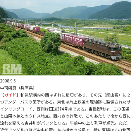
2008.9.6
中司朔良（兵庫県）
【ガイド】
和気駅構内の西はずれに踏切があり、その先（熊山寄）に２
つアンダーパスの箇所がある。東側は片上鉄道の廃線跡に整備されたサ
イクリングロード、西側は国道374号線である。当撮影地は、この国道
と山陽本線とのクロス地点。西向きの俯瞰で、このあたりで南から西に
流れを変える吉井川がバックとなる。午前中の上り列車が順光。ただ、
近年アングルのほぼ中央位置にある樹木の成長で、特に夏場はその繁茂