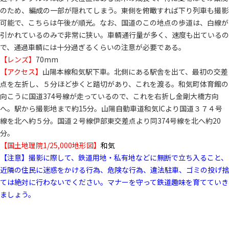
のため、編成の一部が隠れてしまう。東側を俯瞰すれば下り列車も撮影
可能で、こちらは午後が順光。なお、国道のこの地点の歩道は、白線が
引かれているのみで非常に狭い。車輌通行量が多く、速度も出ているの
で、通過車輌には十分過ぎるくらいの注意が必要である。
【レンズ】
70mm
【アクセス】
山陽本線和気駅下車。北側にある駅舎を出て、最初の交差
点を左折し、５分ほど歩くと踏切があり、これを渡る。和気町体育館の
向こうに国道374号線が走っているので、これを右折し金剛大橋方向
へ。駅から撮影地まで約15分。山陽自動車道和気ICより国道３７４号
線を北へ約５分。国道２号線伊部東交差点より同374号線を北へ約20
分。
【国土地理院1/25,000地形図】
和気
【注意】撮影に際して、鉄道用地・私有地などに無断で立ち入ること、
近隣の住民に迷惑をかける行為、危険な行為、違法駐車、ゴミの投げ捨
ては絶対に行わないでください。マナーを守って鉄道趣味を育てていき
ましょう。