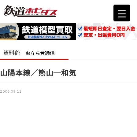
資料館
お立ち台通信
山陽本線／熊山─和気
2008.09.11