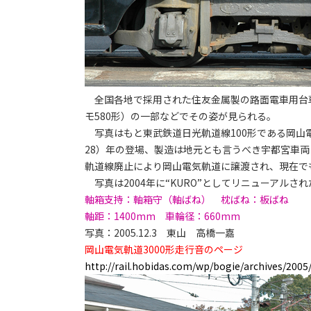
全国各地で採用された住友金属製の路面電車用台車
モ580形）の一部などでその姿が見られる。
写真はもと東武鉄道日光軌道線100形である岡山電気
28）年の登場、製造は地元とも言うべき宇都宮車両
軌道線廃止により岡山電気軌道に譲渡され、現在で
写真は2004年に“KURO”としてリニューアルされ
軸箱支持：軸箱守（軸ばね） 枕ばね：板ばね
軸距：1400mm 車輪径：660mm
写真：2005.12.3 東山 高橋一嘉
岡山電気軌道3000形走行音のページ
http://rail.hobidas.com/wp/bogie/archives/2005