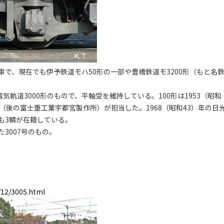
で、現在でも伊予鉄道モハ50形の一部や豊橋鉄道モ3200形（もと名
軌道3000形のもので、平軸受を維持している。100形は1953（昭和
（後の富士重工業宇都宮製作所）が担当した。1968（昭和43）年の日
も3輌が在籍している。
た3007号のもの。
/12/3005.html