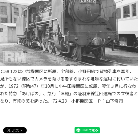
Ｃ58 122は小郡機関区に所属、宇部線、小野田線で貨物列車を牽引、
見所もない線区でカメラを向ける者すらまれな地味な運用に付いていた
が、1972（昭和47）年10月に小牛田機関区に転属、翌年３月に行なわ
れた特急「あけぼの」、急行「津軽」の陸羽東線迂回運転での立役者と
なり、有終の美を飾った。’72.4.23 小郡機関区 Ｐ：山下修司