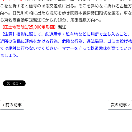
こを左折すると信号のある交差点に出る。そこを斜め左に折れ名古屋方
向へ。日光川の橋に出たら堤防を歩き関西本線伊勢田踏切を渡る。車な
ら東名阪自動車道蟹江ICから約10分、尾張温泉方向へ。
【国土地理院1/25,000地形図】
蟹江
【注意】撮影に際して、鉄道用地・私有地などに無断で立ち入ること、
近隣の住民に迷惑をかける行為、危険な行為、違法駐車、ゴミの投げ捨
ては絶対に行わないでください。マナーを守って鉄道趣味を育てていき
ましょう。
前の記事
次の記事