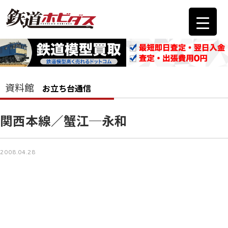
資料館
お立ち台通信
関西本線／蟹江─永和
2008.04.28