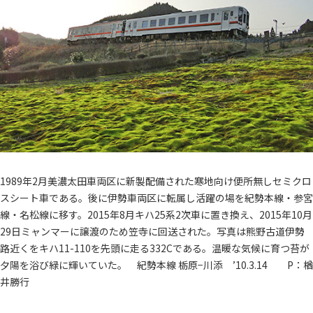
1989年2月美濃太田車両区に新製配備された寒地向け便所無しセミクロ
スシート車である。後に伊勢車両区に転属し活躍の場を紀勢本線・参宮
線・名松線に移す。2015年8月キハ25系2次車に置き換え、2015年10月
29日ミャンマーに譲渡のため笠寺に回送された。写真は熊野古道伊勢
路近くをキハ11-110を先頭に走る332Cである。温暖な気候に育つ苔が
夕陽を浴び緑に輝いていた。 紀勢本線 栃原−川添 ’10.3.14 P：楢
井勝行