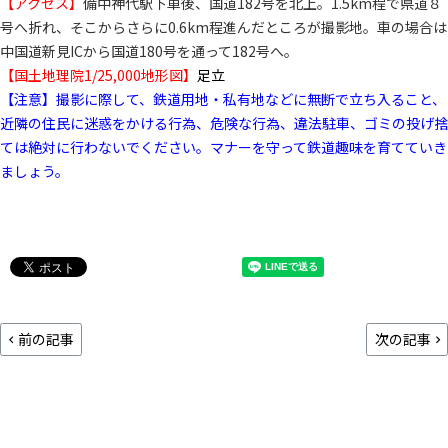
【アクセス】
備中神代駅下車後、国道182号を北上。1.5km程で県道８
号へ折れ、そこからさらに0.6km程進んだところが撮影地。車の場合は
中国道新見ICから国道180号を通って182号へ。
【国土地理院1/25,000地形図】
足立
【注意】撮影に際して、鉄道用地・私有地などに無断で立ち入ること、
近隣の住民に迷惑をかける行為、危険な行為、違法駐車、ゴミの投げ捨
ては絶対に行わないでください。マナーを守って鉄道趣味を育てていき
ましょう。
前の記事
次の記事