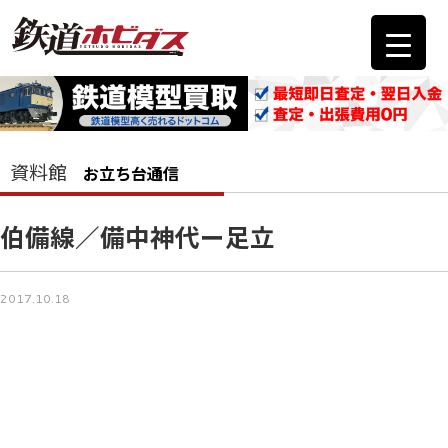
資料館
お立ち台通信
伯備線／備中神代ー足立
2017.10.18