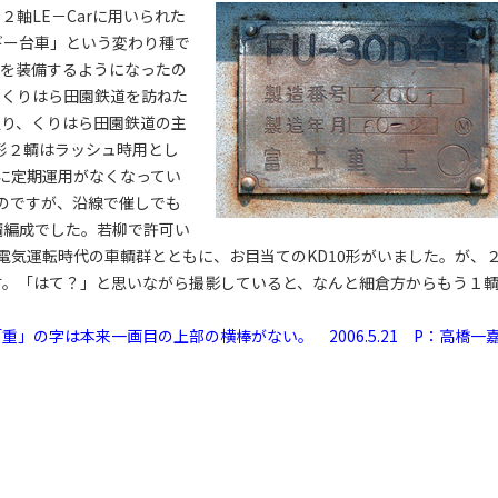
軸LE－Carに用いられた
ギー台車」という変わり種で
を装備するようになったの
、くりはら田園鉄道を訪ねた
通り、くりはら田園鉄道の主
10形２輌はラッシュ時用とし
に定期運用がなくなってい
のですが、沿線で催しでも
輌編成でした。若柳で許可い
電気運転時代の車輌群とともに、お目当てのKD10形がいました。が、
です。「はて？」と思いながら撮影していると、なんと細倉方からもう１
」の字は本来一画目の上部の横棒がない。 2006.5.21 P：高橋一