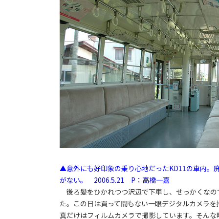
▲意外にも好印象の乗り心地だったKD11の車内
がない。 2006.5.21 P：高橋一嘉
後ろ髪をひかれつつ沢辺で下車し、せっかくなので
た。この日は買って間もない一眼デジタルカメラを
真だけはフィルムカメラで撮影しています。そんな時