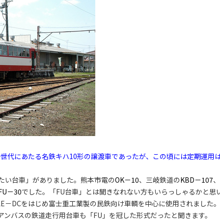
第一世代にあたる名鉄キハ10形の譲渡車であったが、この頃には定期運用
たい台車」がありました。熊本市電の
OK－10
、三岐鉄道の
KBD－107
、
FU－30
でした。「FU台車」とは聞きなれない方もいらっしゃるかと思
やLE－DCをはじめ富士重工業製の民鉄向け車輌を中心に使用されました
アンバスの鉄道走行用台車も「FU」を冠した形式だったと聞きます。