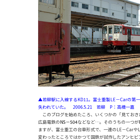
▲若柳駅に入線するKD11。富士重製LE－Carの
失われていた。 2006.5.21 若柳 P：高橋一嘉
このブログを始めたころ、いくつかの「見ておき
広島電鉄の
NS－504
などなど…。そのうちの一つが
ますが、富士重工の台車形式で、一連のLE－Car
変わったところではかつて国鉄が試作したアンヒビ