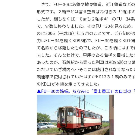
さて、FU－30は名鉄や樽見鉄道、近江鉄道などの２
形式です。２軸車とは言え空気ばね付きの「1軸ボ
したが、間もなくLE－Carも２軸ボギーの
FU－34系
で、少数に終わりました。そのFU－30を見るため
のは2006（平成18）年５月のことです。ご存知の
力はFU－34を履くKD95形で、FU－30を履くKD
て名鉄から移籍したものでしたが、この頃にはすで
ました。そんなわけで、車庫のある若柳を目指した
あったのか、石越駅から乗った列車はKD95形の２
ただいていざ構内へ…そこには使用されなくなった
輌連結で使用されていたはずがKD12の１輌のみ
のKD11が本線を走ってきました。
▲FU－30の銘板。ちなみに「富士重工」のロゴの「重