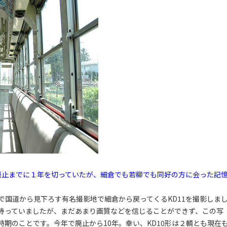
。廃止までに１年を切っていたが、細倉でも若柳でも同好の方に会った記
国道から見下ろす有名撮影地で細倉から戻ってくるKD11を撮影しま
持っていましたが、まだあまり画質などを信じることができず、この写
期のことです。今年で廃止から10年。幸い、KD10形は２輌とも現在