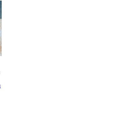
２
輌
嘉