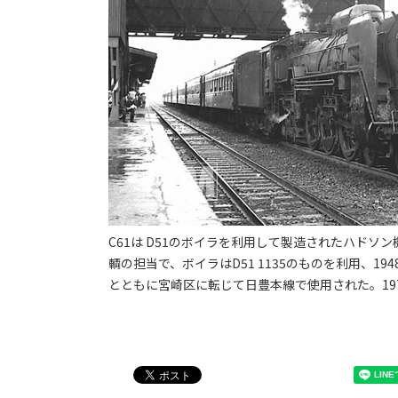
C61は D51のボイラを利用して製造されたハドソ
輌の担当で、ボイラはD51 1135のものを利用、
とともに宮崎区に転じて日豊本線で使用された。1972（