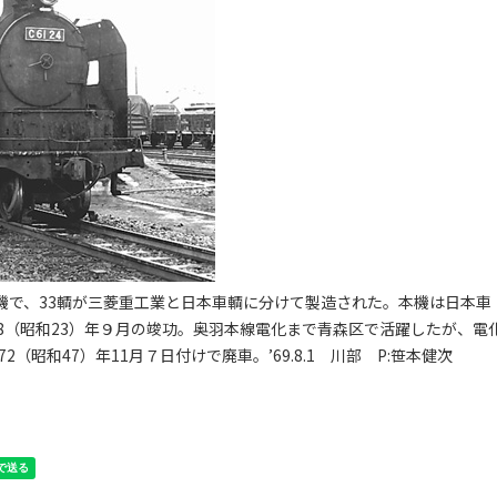
ン機で、33輌が三菱重工業と日本車輌に分けて製造された。本機は日本車
1948（昭和23）年９月の竣功。奥羽本線電化まで青森区で活躍したが、電
昭和47）年11月７日付けで廃車。’69.8.1 川部 P:笹本健次