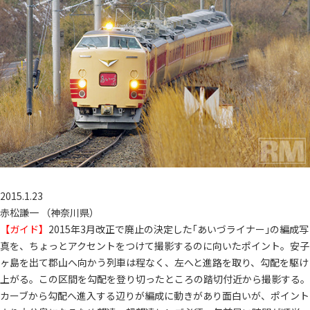
2015.1.23
赤松謙一 （神奈川県）
【ガイド】
2015年3月改正で廃止の決定した｢あいづライナー｣の編成写
真を、ちょっとアクセントをつけて撮影するのに向いたポイント。安子
ヶ島を出て郡山へ向かう列車は程なく、左へと進路を取り、勾配を駆け
上がる。この区間を勾配を登り切ったところの踏切付近から撮影する。
カーブから勾配へ進入する辺りが編成に動きがあり面白いが、ポイント