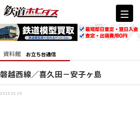
資料館
お立ち台通信
磐越西線／喜久田－安子ヶ島
2015.01.29