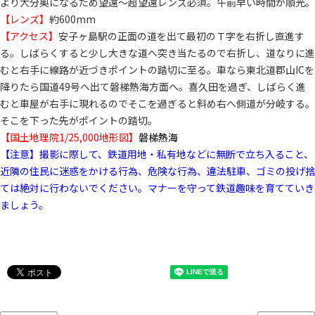
より大分奥になるため望遠～超望遠レンズ必須。午前早い時間が順光。
【レンズ】
約600mm
【アクセス】
安子ヶ島駅の正面の道を出て最初のＴ字を右折し直進す
る。しばらくすると少し大きな道へ突き当たるので右折し、道なりに進
むと右手に線路が近づきポイントの踏切に至る。車なら東北道郡山ICを
降りたら国道49号へ出て磐梯熱海方面へ。喜久田を過ぎ、しばらく進
むと車屋が右手に現れるのでそこを過ぎると斜め右へ側道が分岐する。
そこを下った先がポイントの踏切。
【国土地理院1/25,000地形図】
磐梯熱海
【注意】撮影に際して、鉄道用地・私有地などに無断で立ち入ること、
近隣の住民に迷惑をかける行為、危険な行為、違法駐車、ゴミの投げ捨
ては絶対に行わないでください。マナーを守って鉄道趣味を育てていき
ましょう。