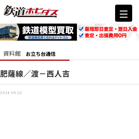
資料館
お立ち台通信
肥薩線／渡－西人吉
2014.09.10