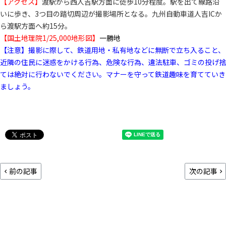
【アクセス】
渡駅から西人吉駅方面に徒歩10分程度。駅を出て線路沿
いに歩き、3つ目の踏切周辺が撮影場所となる。九州自動車道人吉ICか
ら渡駅方面へ約15分。
【国土地理院1/25,000地形図】
一勝地
【注意】撮影に際して、鉄道用地・私有地などに無断で立ち入ること、
近隣の住民に迷惑をかける行為、危険な行為、違法駐車、ゴミの投げ捨
ては絶対に行わないでください。マナーを守って鉄道趣味を育てていき
ましょう。
前の記事
次の記事