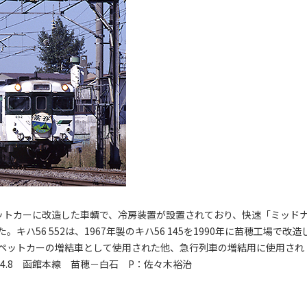
カーペットカーに改造した車輌で、冷房装置が設置されており、快速「ミッド
56 552は、1967年製のキハ56 145を1990年に苗穂工場で改造
ペットカーの増結車として使用された他、急行列車の増結用に使用され
94.8 函館本線 苗穂－白石 P：佐々木裕治