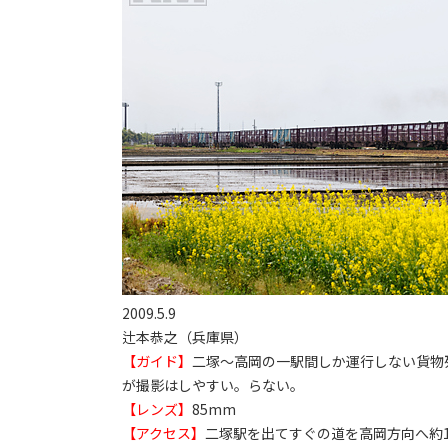
2009.5.9
辻本恭之（兵庫県）
【ガイド】
二塚～高岡の一駅間しか運行しない貨物
が撮影はしやすい。らない。
【レンズ】
85mm
【アクセス】
二塚駅を出てすぐの道を高岡方向へ約1km