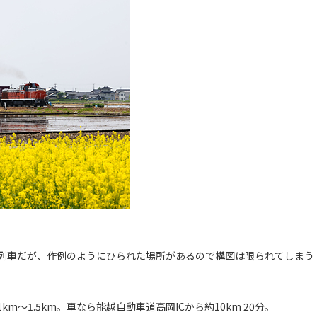
列車だが、作例のようにひられた場所があるので構図は限られてしまう
～1.5km。車なら能越自動車道高岡ICから約10km 20分。