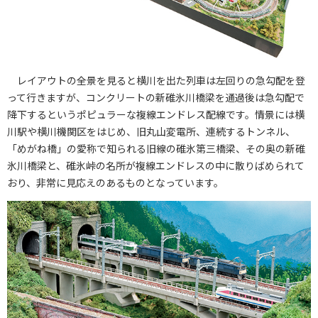
レイアウトの全景を見ると横川を出た列車は左回りの急勾配を登
って行きますが、コンクリートの新碓氷川橋梁を通過後は急勾配で
降下するというポピュラーな複線エンドレス配線です。情景には横
川駅や横川機関区をはじめ、旧丸山変電所、連続するトンネル、
「めがね橋」の愛称で知られる旧線の碓氷第三橋梁、その奥の新碓
氷川橋梁と、碓氷峠の名所が複線エンドレスの中に散りばめられて
おり、非常に見応えのあるものとなっています。