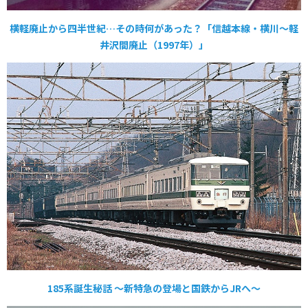
横軽廃止から四半世紀…その時何があった？「信越本線・横川～軽
井沢間廃止（1997年）」
185系誕生秘話 〜新特急の登場と国鉄からJRへ〜