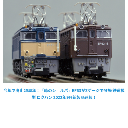
今年で廃止25周年！「峠のシェルパ」EF63がZゲージで登場 鉄道模
型 ロクハン 2022年9月新製品速報！