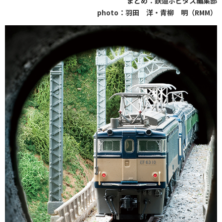
まとめ：鉄道ホビダス編集部
photo：羽田 洋・青柳 明（RMM）