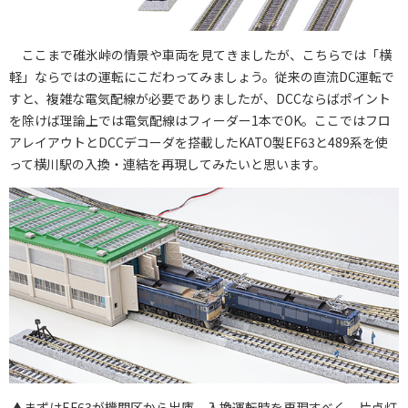
ここまで碓氷峠の情景や車両を見てきましたが、こちらでは「横
軽」ならではの運転にこだわってみましょう。従来の直流DC運転で
すと、複雑な電気配線が必要でありましたが、DCCならばポイント
を除けば理論上では電気配線はフィーダー1本でOK。ここではフロ
アレイアウトとDCCデコーダを搭載したKATO製EF63と489系を使
って横川駅の入換・連結を再現してみたいと思います。
▲まずはEF63が機関区から出庫。入換運転時を再現すべく、片点灯