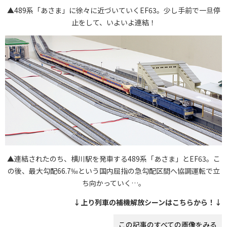
▲489系「あさま」に徐々に近づいていくEF63。少し手前で一旦停
止をして、いよいよ連結！
▲連結されたのち、横川駅を発車する489系「あさま」とEF63。こ
の後、最大勾配66.7‰という国内屈指の急勾配区間へ協調運転で立
ち向かっていく…。
↓上り列車の補機解放シーンはこちらから！↓
この記事のすべての画像をみる