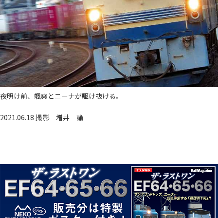
夜明け前、颯爽とニーナが駆け抜ける。
2021.06.18 撮影
増井 諭