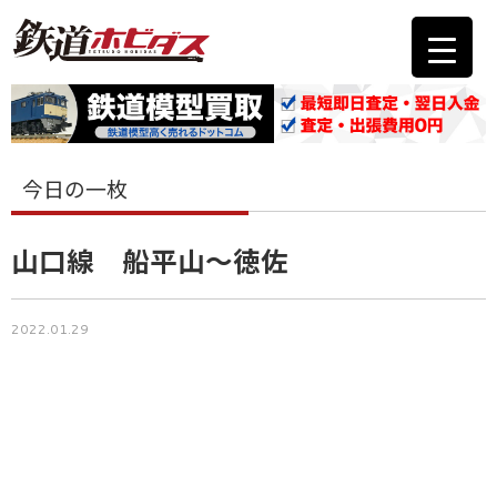
今日の一枚
山口線 船平山～徳佐
2022.01.29