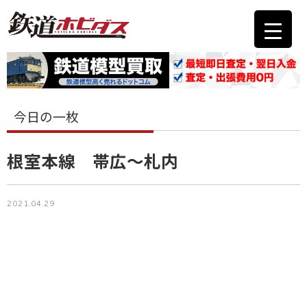
今日の一枚
根室本線 帯広～札内
2021.04.29