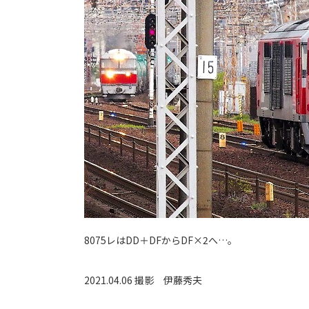
8075レはDD＋DFからDF×2へ…。
2021.04.06 撮影
伊藤秀夫