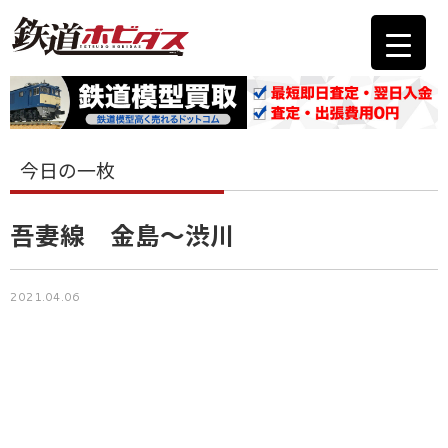
今日の一枚
吾妻線 金島～渋川
2021.04.06