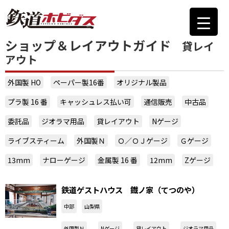
ショップ＆レイアウトガイド
貸レイ
アウト
外国製 HO
ペーパー製16番
オリジナル製品
プラ製 16 番
キャッシュレス払い可
通信販売
中古品
委託品
ジオラマ用品
貸レイアウト
Nゲージ
ライブスティーム
外国製Ｎ
Ｏ／ＯＪゲージ
Ｇゲージ
13mm
ナローゲージ
金属製 16 番
12mm
Zゲージ
鉄道ゲストハウス 鐡ノ家（てつのや）
中部
山梨県
外国製Ｎ
Nゲージ
貸レイアウト
ジオラマ用品