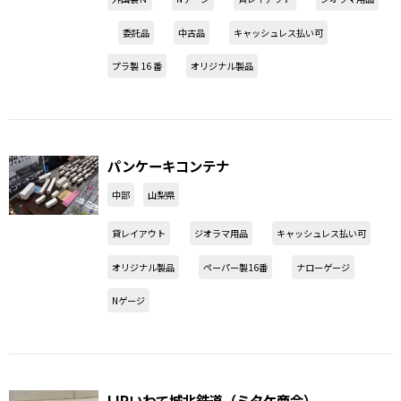
委託品
中古品
キャッシュレス払い可
プラ製 16 番
オリジナル製品
パンケーキコンテナ
中部
山梨県
貸レイアウト
ジオラマ用品
キャッシュレス払い可
オリジナル製品
ペーパー製16番
ナローゲージ
Nゲージ
IJRいわて城北鉄道（ミタケ商会）