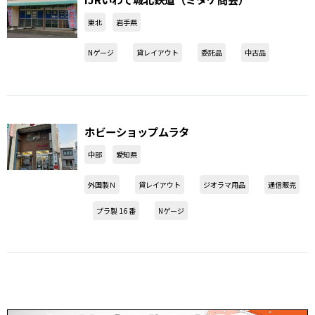
東北
岩手県
Nゲージ
貸レイアウト
委託品
中古品
ホビーショップムラタ
中部
愛知県
外国製Ｎ
貸レイアウト
ジオラマ用品
通信販売
プラ製 16 番
Nゲージ