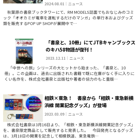
2024.08.01｜ニュース
秋葉原の書泉ブックタワーにて、RM MODELS誌面でもおなじみのコミ
ック「オオカミが電車を運転するだけのマンガ」の単行本およびグッズ
類を販売するPOP UP SHOPが展開中で…
「書泉と、10冊」にてJTBキャンブックス
のキハ58物語が復刊！
2023.12.11｜ニュース
「中世への旅」シリーズの大ヒットから始まった、「書泉と、10
冊」。この企画は、過去に出版された書籍で既に在庫がなく手に入りに
くい名作を、株式会社書泉と出版社や著者の協力のもと重版…
相鉄×東急！ 書泉から「相鉄・東急新横
浜線 開業記念グッズ」が登場
2023.03.09｜ニュース
株式会社書泉は3月16日より、「相鉄・東急新横浜線開業記念グッズ」
を、書泉限定商品として販売すると発表した。 今回発売となるグッズ
は、3月18日の開業を記念して相模鉄道、東急電鉄…