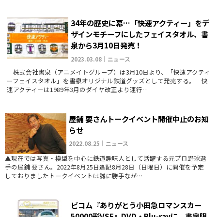
34年の歴史に幕…「快速アクティー」をデ
ザインモチーフにしたフェイスタオル、書
泉から3月10日発売！
2023.03.08｜ニュース
株式会社書泉（アニメイトグループ）は3月10日より、「快速アクティ
ーフェイスタオル」を書泉オリジナル鉄道グッズとして発売する。 快
速アクティーは1989年3月のダイヤ改正より運行…
屋鋪 要さんトークイベント開催中止のお知
らせ
2022.08.25｜ニュース
▲現在では写真・模型を中心に鉄道趣味人として活躍する元プロ野球選
手の屋鋪 要さん。2022年8月25日追記8月28日（日曜日）に開催を予定
しておりましたトークイベントは誠に勝手なが…
ビコム『ありがとう小田急ロマンスカー
50000形VSE』DVD・Blu-rayに、書泉限