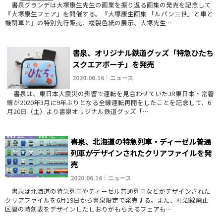
書泉グランデは大塚康生先生の画業を振り返る画集の発売を記念して
『大塚康生フェア』を開催する。『大塚康生画集 「ルパン三世」と車と
機関車と』の特別先行販売、複製色紙の展示、大塚先生…
書泉、オリジナル鉄道グッズ「特急ひたち
スクエアポーチ」を発売
2020.06.16｜ニュース
書泉は、東日本大震災の影響で運転を見合わせていたJR東日本・常磐
線が2020年3月に9年ぶりとなる全線運転再開をしたことを記念して、6
月20日（土）より書泉オリジナル鉄道グッズ「…
書泉、北海道の特急列車・ディーゼル普通
列車がデザインされたクリアファイルを発
売
2020.06.16｜ニュース
書泉は北海道の特急列車やディーゼル普通列車などがデザインされた
クリアファイルを6月19日から書泉限定で発売する。また、札沼線廃止
区間の時刻表をデザインしたしおりがもらえるフェアも…