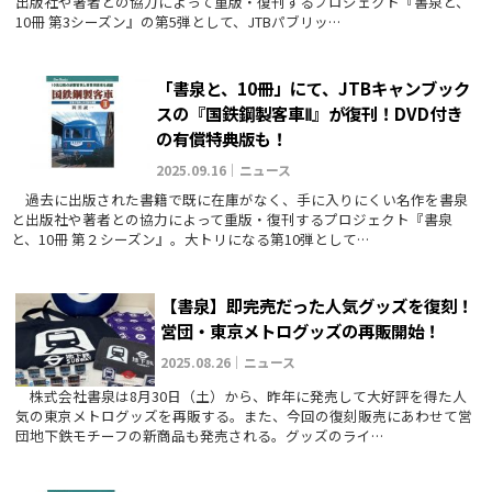
出版社や著者との協力によって重版・復刊するプロジェクト『書泉と、
10冊 第3シーズン』の第5弾として、JTBパブリッ…
「書泉と、10冊」にて、JTBキャンブック
スの『国鉄鋼製客車Ⅱ』が復刊！DVD付き
の有償特典版も！
2025.09.16｜ニュース
過去に出版された書籍で既に在庫がなく、手に入りにくい名作を書泉
と出版社や著者との協力によって重版・復刊するプロジェクト『書泉
と、10冊 第２シーズン』。大トリになる第10弾として…
【書泉】即完売だった人気グッズを復刻！
営団・東京メトログッズの再販開始！
2025.08.26｜ニュース
株式会社書泉は8月30日（土）から、昨年に発売して大好評を得た人
気の東京メトログッズを再販する。また、今回の復刻販売にあわせて営
団地下鉄モチーフの新商品も発売される。グッズのライ…