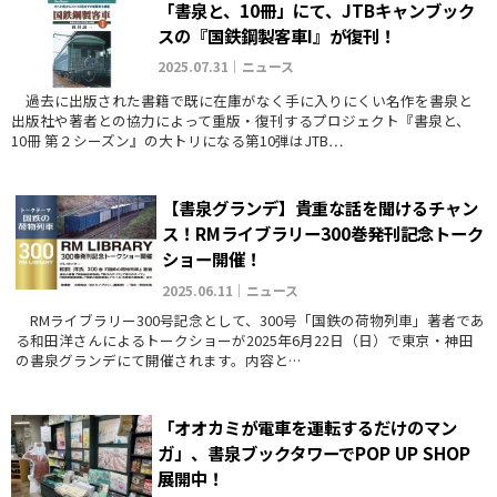
「書泉と、10冊」にて、JTBキャンブック
スの『国鉄鋼製客車I』が復刊！
2025.07.31｜ニュース
過去に出版された書籍で既に在庫がなく手に入りにくい名作を書泉と
出版社や著者との協力によって重版・復刊するプロジェクト『書泉と、
10冊 第２シーズン』の大トリになる第10弾はJTB…
【書泉グランデ】貴重な話を聞けるチャン
ス！RMライブラリー300巻発刊記念トーク
ショー開催！
2025.06.11｜ニュース
RMライブラリー300号記念として、300号「国鉄の荷物列車」著者であ
る和田洋さんによるトークショーが2025年6月22日（日）で東京・神田
の書泉グランデにて開催されます。内容と…
「オオカミが電車を運転するだけのマン
ガ」、書泉ブックタワーでPOP UP SHOP
展開中！