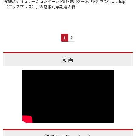
発鉄道シミュレーションゲーム PS4®専用ゲーム「A列車で行こうExp.
（エクスプレス）」の店舗別早期購入特…
1
2
動画