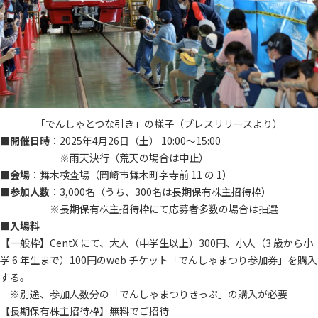
「でんしゃとつな引き」の様子（プレスリリースより）
■
開催日時
：2025年4月26日（土） 10:00～15:00
※雨天決行（荒天の場合は中止）
■
会場
：舞木検査場（岡崎市舞木町字寺前 11 の 1）
■
参加人数
：3,000名（うち、300名は長期保有株主招待枠）
※長期保有株主招待枠にて応募者多数の場合は抽選
■
入場料
【一般枠】CentX にて、大人（中学生以上）300円、小人（3 歳から小
学 6 年生まで）100円のweb チケット「でんしゃまつり参加券」を購入
する。
※別途、参加人数分の「でんしゃまつりきっぷ」の購入が必要
【長期保有株主招待枠】無料でご招待