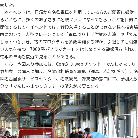
表した。
本イベントは、日頃から名鉄電車を利用している方のご愛顧に感謝す
るとともに、多くのお子さまに名鉄ファンになってもらうことを目的に
開催するもの。イベントでは、普段入場することができない舞木検査場
内において、大型クレーンによる「電車つり上げ作業の実演」や「でん
しゃとつな引き」等のプログラムを多数実施するほか、引退しても根強
い人気を持つ「7000 系パノラマカー」をはじめとする静態保存された
往年の車両も間近で見ることができる。
なお、今回より参加には、CentX の web チケット「でんしゃまつり
参加券」の購入に加え、名鉄出札係員配置駅（弥富、赤池を除く）、名
鉄名古屋駅サービスセンター、名鉄観光一部支店の窓口にて、参加人数
分の「でんしゃまつりきっぷ」の購入が必要となる。