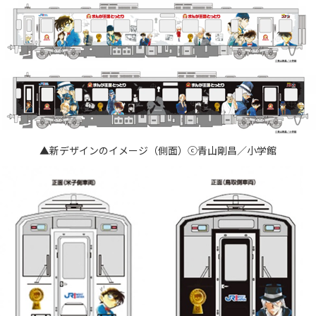
▲新デザインのイメージ（側面）ⓒ青山剛昌／小学館