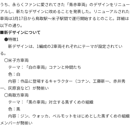
うち、永らくファンに愛されてきた「青赤車両」のデザインをリニュー
アルし、新たなデザインに改めることを発表した。リニューアルされた
車両は3月17日から鳥取駅～米子駅間で運行開始するとのこと。詳細は
以下の通り。
■
新デザインについて
●特徴1
新デザインは、1編成の2車両それぞれにテーマが設定されてい
る。
〇米子方車両
テーマ：「白の車両」コナンと仲間たち
色：白
内容：作品に登場するキャラクター（コナン、工藤新一、赤井秀
一、灰原哀など）が勢揃い
〇鳥取方車両
テーマ：「黒の車両」対立する黒ずくめの組織
色：黒
内容：ジン、ウォッカ、ベルモットをはじめとした黒ずくめの組織
メンバーが勢揃い