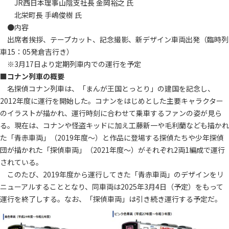
JR西日本理事山陰支社長 金岡裕之 氏
北栄町長 手嶋俊樹 氏
●内容
出席者挨拶、テープカット、記念撮影、新デザイン車両出発（臨時列
車15：05発倉吉行き）
※3月17日より定期列車内での運行を予定
■
コナン列車の概要
名探偵コナン列車は、「まんが王国とっとり」の建国を記念し、
2012年度に運行を開始した。コナンをはじめとした主要キャラクター
のイラストが描かれ、運行時刻に合わせて乗車するファンの姿が見ら
る。現在は、コナンや怪盗キッドに加え工藤新一や毛利蘭なども描かれ
た「青赤車両」（2019年度～）と作品に登場する探偵たちや少年探偵
団が描かれた「探偵車両」（2021年度～）がそれぞれ2両1編成で運行
されている。
このたび、2019年度から運行してきた「青赤車両」のデザインをリ
ニューアルすることとなり、同車両は2025年3月4日（予定）をもって
運行を終了しする。なお、「探偵車両」は引き続き運行する予定だ。