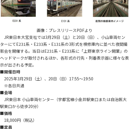
画像：プレスリリースPDFより
JR東日本大宮支社では3月29日（土）と20日（日）、小山車両セン
ターにてE231系・E233系・E131系の3形式を検修庫内に並べた夜間撮
影会を開催する。当日はE231系・E233系に「上野東京ライン開業」の
ヘッドマークが取付されるほか、各形式の行先・列番表示器に様々な表
示が出される予定。
■開催日時
2025年3月29日（土）、20日（日）17:55～19:50
※各日共通
■会場
JR東日本 小山車両センター（宇都宮線小金井駅東口または自治医大
駅東口から徒歩20分）
■価格
18,000円（税込）
■定員